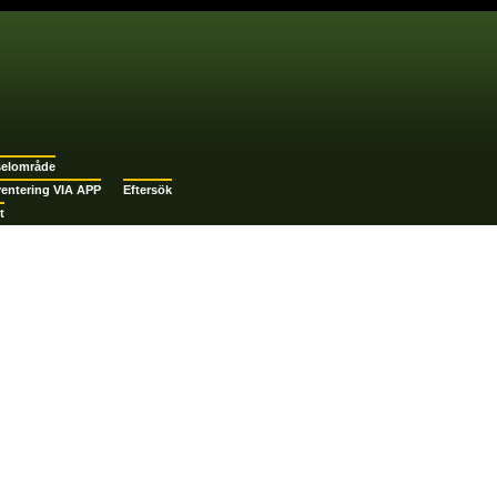
selområde
ventering VIA APP
Eftersök
t