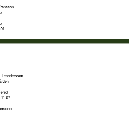
Fransson
o
o
-01
 Leandersson
ården
ered
-11-07
personer