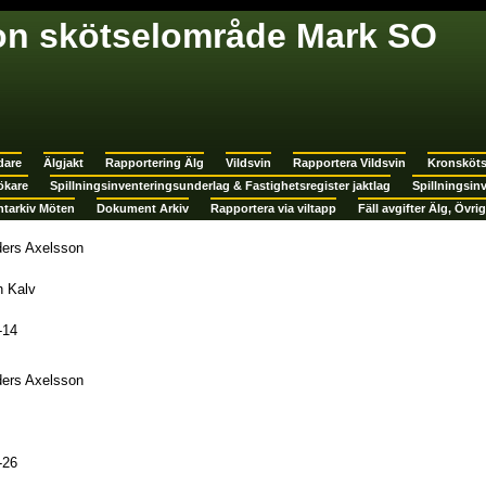
on skötselområde Mark SO
dare
Älgjakt
Rapportering Älg
Vildsvin
Rapportera Vildsvin
Kronsköt
ökare
Spillningsinventeringsunderlag & Fastighetsregister jaktlag
Spillningsin
tarkiv Möten
Dokument Arkiv
Rapportera via viltapp
Fäll avgifter Älg, Övrig
ders Axelsson
h Kalv
-14
ders Axelsson
-26