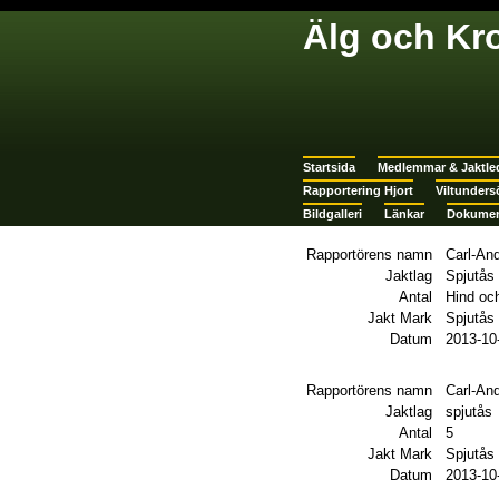
Älg och Kr
Startsida
Medlemmar & Jaktle
Rapportering Hjort
Viltunders
Bildgalleri
Länkar
Dokumen
Rapportörens namn
Carl-An
Jaktlag
Spjutås
Antal
Hind oc
Jakt Mark
Spjutås
Datum
2013-10
Rapportörens namn
Carl-An
Jaktlag
spjutås
Antal
5
Jakt Mark
Spjutås
Datum
2013-10