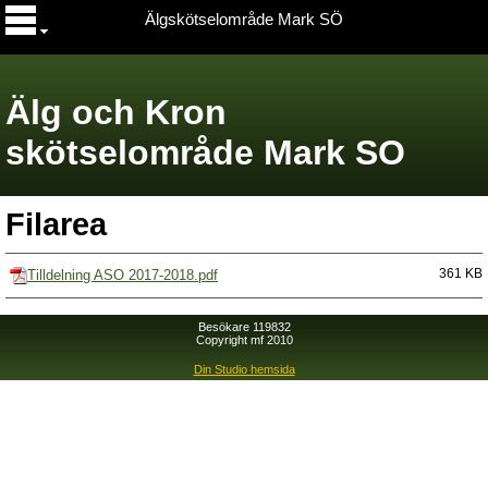
Älgskötselområde Mark SÖ
Älg och Kron
skötselområde Mark SO
Filarea
Tilldelning ASO 2017-2018.pdf
361 KB
Besökare 119832
Copyright mf 2010
Din Studio hemsida