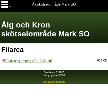
Älgskötselområde Mark SÖ
Älg och Kron
skötselområde Mark SO
Filarea
Tilldelning Jaktlag 2021-2022.pdf
669 KB
Besökare 119920
Copyright mf 2010
Din Studio hemsida