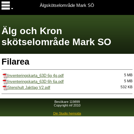
Älgskötselområde Mark SÖ
Älg och Kron
skötselområde Mark SO
Filarea
Inventeringskarta_63D 6g 4g.pdf
5 MB
Inventeringskarta_63D 6h 6a.pdf
5 MB
Stenshult Jaktlag V2.pdf
532 KB
Besökare 119899
Copyright mf 2010
Din Studio hemsida