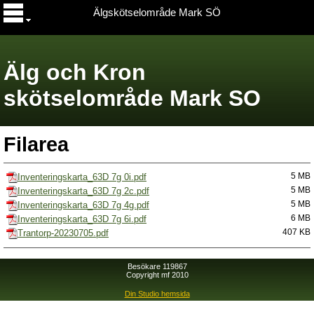
Älgskötselområde Mark SÖ
Älg och Kron
skötselområde Mark SO
Filarea
Inventeringskarta_63D 7g 0i.pdf
5 MB
Inventeringskarta_63D 7g 2c.pdf
5 MB
Inventeringskarta_63D 7g 4g.pdf
5 MB
Inventeringskarta_63D 7g 6i.pdf
6 MB
Trantorp-20230705.pdf
407 KB
Besökare 119867
Copyright mf 2010
Din Studio hemsida