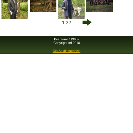
1
2
3
Besökare 119937
Copyright mf 2010
Din Studio hemsida