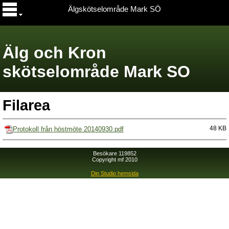
Älgskötselområde Mark SÖ
Älg och Kron
skötselområde Mark SO
Filarea
Protokoll från höstmöte 20140930.pdf
48 KB
Besökare 119852
Copyright mf 2010
Din Studio hemsida