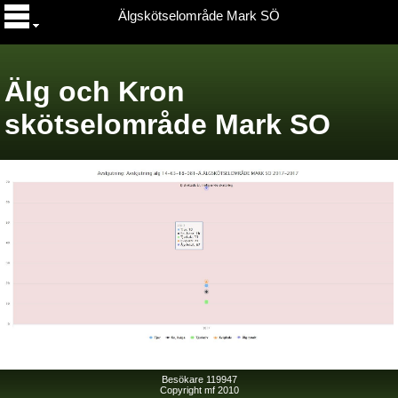
Älgskötselområde Mark SÖ
Älg och Kron
skötselområde Mark SO
Besökare 119947
Copyright mf 2010