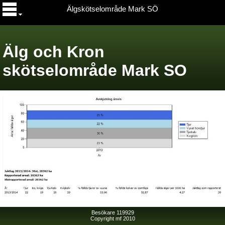
Älgskötselområde Mark SÖ
Älg och Kron
skötselområde Mark SO
Besökare 119929
Copyright mf 2010