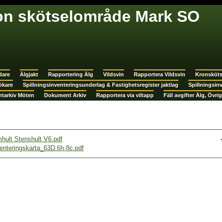
on skötselområde Mark SO
dare
Älgjakt
Rapportering Älg
Vildsvin
Rapportera Vildsvin
Kronsköt
ökare
Spillningsinventeringsunderlag & Fastighetsregister jaktlag
Spillningsin
tarkiv Möten
Dokument Arkiv
Rapportera via viltapp
Fäll avgifter Älg, Övrig
hult Stenshult V6.pdf
enteringskarta_63D 6h 8c.pdf