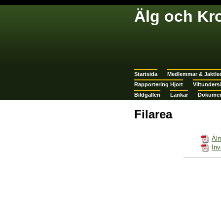
Älg och Kr
Startsida
Medlemmar & Jaktle
Rapportering Hjort
Viltunders
Bildgalleri
Länkar
Dokumen
Filarea
Älm
Inv