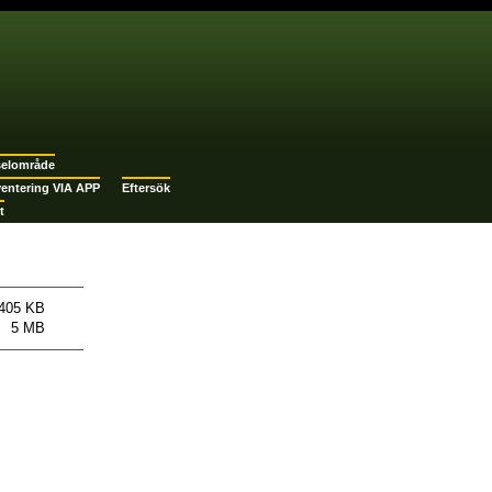
selområde
ventering VIA APP
Eftersök
t
405 KB
5 MB