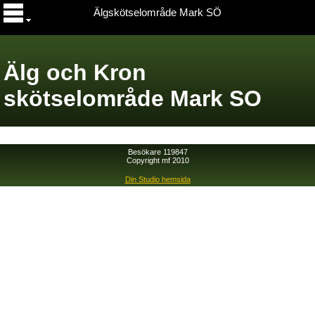
Älgskötselområde Mark SÖ
Älg och Kron
skötselområde Mark SO
Besökare 119847
Copyright mf 2010
Din Studio hemsida