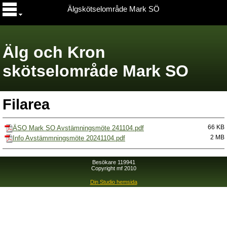
Älgskötselområde Mark SÖ
Älg och Kron
skötselområde Mark SO
Filarea
ÄSO Mark SO Avstämningsmöte 241104.pdf
66 KB
Info Avstämmningsmöte 20241104.pdf
2 MB
Besökare 119941
Copyright mf 2010
Din Studio hemsida